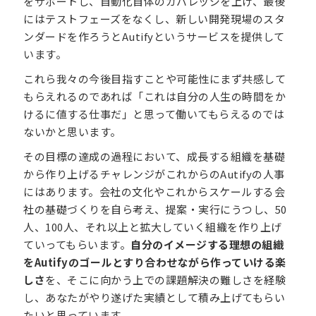
をサポートし、自動化自体のカバレッジを上げ、最後
にはテストフェーズをなくし、新しい開発現場のスタ
ンダードを作ろうとAutifyというサービスを提供して
います。
これら我々の今後目指すことや可能性にまず共感して
もらえれるのであれば「これは自分の人生の時間をか
けるに値する仕事だ」と思って働いてもらえるのでは
ないかと思います。
その目標の達成の過程において、成長する組織を基礎
から作り上げるチャレンジがこれからのAutifyの人事
にはあります。会社の文化やこれからスケールする会
社の基礎づくりを自ら考え、提案・実行にうつし、50
人、100人、それ以上と拡大していく組織を作り上げ
ていってもらいます。
自分のイメージする理想の組織
をAutifyのゴールとすり合わせながら作っていける楽
しさ
を、そこに向かう上での課題解決の難しさを経験
し、あなたがやり遂げた実績として積み上げてもらい
たいと思っています。