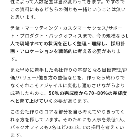
性によって人数配置は当然変わってきます。ですので
この資料にあるどちらの例とも一緒ということは無い
と思います。
営業・マーケティング・カスタマーサクセス/サポー
ト・プロダクト・バックオフィスまで、今の規模なら
1
人で現場すべての状況を正しく整理・理解し、採用計
画・アロケーションを戦略的に考える
必要がありま
す。
また早めに着手した会社作りの基礎となる目標管理/評
価/バリュー/働き方の整備などを、作ったら終わりで
なくそれこそアジャイルに変化し適応させながらより
成熟したものに、
50%の完成度から70~80%の完成度
へと育て上げていく
必要があります。
この会社作りのコアな部分を自ら考えてやりきってく
れる方を探しています。そのためにも人事を最低1人、
バックオフィスも2名ほど2021年での採用を考えてい
ます。