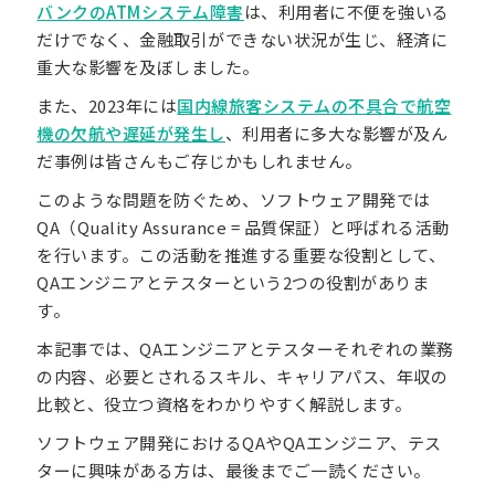
バンクのATMシステム障害
は、利用者に不便を強いる
だけでなく、金融取引ができない状況が生じ、経済に
重大な影響を及ぼしました。
また、2023年には
国内線旅客システムの不具合で航空
機の欠航や遅延が発生し
、利用者に多大な影響が及ん
だ事例は皆さんもご存じかもしれません。
このような問題を防ぐため、ソフトウェア開発では
QA（Quality Assurance = 品質保証）と呼ばれる活動
を行います。この活動を推進する重要な役割として、
QAエンジニアとテスターという2つの役割がありま
す。
本記事では、QAエンジニアとテスターそれぞれの業務
の内容、必要とされるスキル、キャリアパス、年収の
比較と、役立つ資格をわかりやすく解説します。
ソフトウェア開発におけるQAやQAエンジニア、テス
ターに興味がある方は、最後までご一読ください。