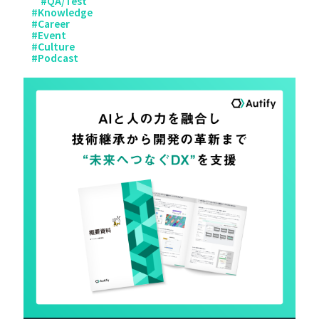
#
QA/Test
#
Knowledge
#
Career
#
Event
#
Culture
#
Podcast