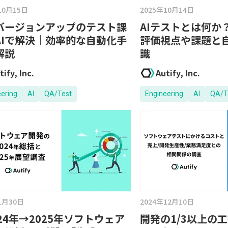
10月15日
2025年10月14日
バージョンアップのテスト課
AIテストとは何か
AIで解決｜効率的な自動化手
評価視点や課題と
解説
識
tify, Inc.
Autify, Inc.
eering
AI
QA/Test
Engineering
AI
QA/T
1月30日
2024年12月10日
24年→2025年ソフトウェア
開発の1/3以上の