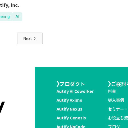
tify, Inc.
eering
AI
Next
プロダクト
ご検討
Autify AI Coworker
料金
Autify Aximo
導入事例
Autify Nexus
セミナー
Autify Genesis
お役立ち
Autify NoCode
ブログ