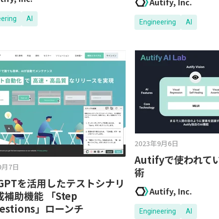
Autify, Inc.
eering
AI
Engineering
AI
2023年9月6日
Autifyで使われ
9月7日
術
atGPTを活用したテストシナリ
Autify, Inc.
補助機能 「Step
gestions」ローンチ
Engineering
AI