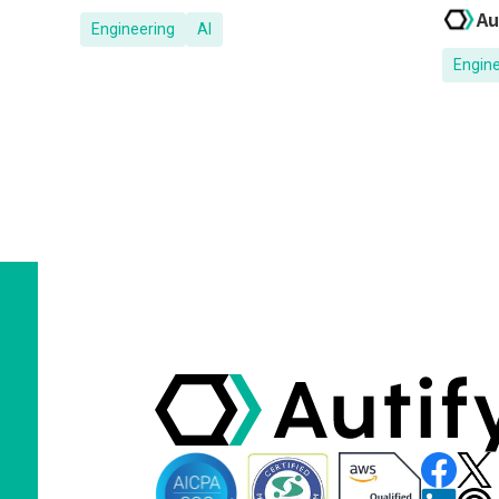
Au
Engineering
AI
Engin