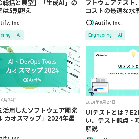
の総括と展望】「生成AI」の
フトウェアテスト
率は5割超え
コストの最適な水
tify, Inc.
Autify, Inc.
eering
AI
Engineering
AI
10月24日
2024年8月27日
Iを活用したソフトウェア開発
UIテストとは？E
ル カオスマップ」2024年最
い、テスト観点・
解説
tify, Inc.