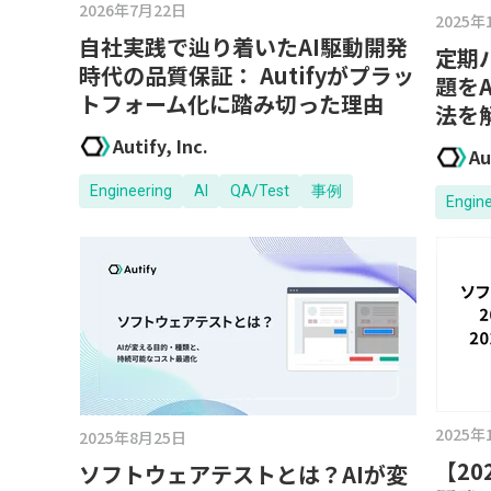
2026年7月22日
2025年
自社実践で辿り着いたAI駆動開発
定期
時代の品質保証： Autifyがプラッ
題を
トフォーム化に踏み切った理由
法を
Autify, Inc.
Au
Engineering
AI
QA/Test
事例
Engin
2025年
2025年8月25日
【20
ソフトウェアテストとは？AIが変