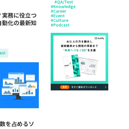
#
QA/Test
#
Knowledge
#
Career
？実務に役立つ
#
Event
#
Culture
自動化の最新知
#
Podcast
est
工数を占めるソ