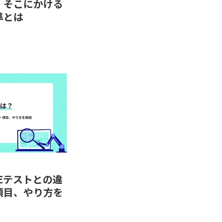
、そこにかける
準とは
2Eテストとの違
項目、やり方を