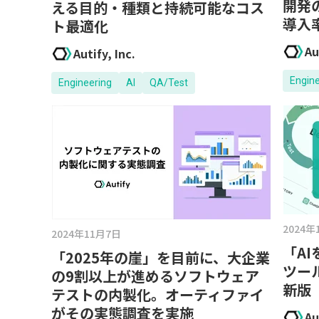
開発
える目的・種類と持続可能なコス
導入
ト最適化
Au
Autify, Inc.
Engin
Engineering
AI
QA/Test
2024年
2024年11月7日
「A
「2025年の崖」を目前に、大企業
ツー
の9割以上が進めるソフトウェア
新版
テストの内製化。オーティファイ
がその実態調査を実施
Au