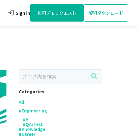
login
Sign in
無料デモリクエスト
資料ダウンロード
Categories
All
#
Engineering
#
AI
#
QA/Test
#
Knowledge
#
Career