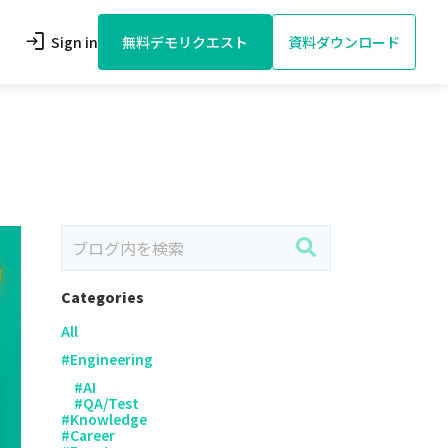
login
Sign in
無料デモリクエスト
資料ダウンロード
Categories
All
#
Engineering
#
AI
#
QA/Test
#
Knowledge
#
Career