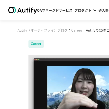
QAマネージドサービス
プロダクト
導入事
Autify（オーティファイ）ブログ
Career
AutifyのC
Career