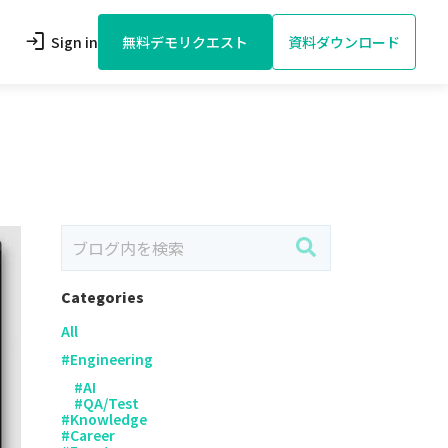
login
Sign in
無料デモリクエスト
資料ダウンロード
Categories
All
#
Engineering
#
AI
#
QA/Test
#
Knowledge
#
Career