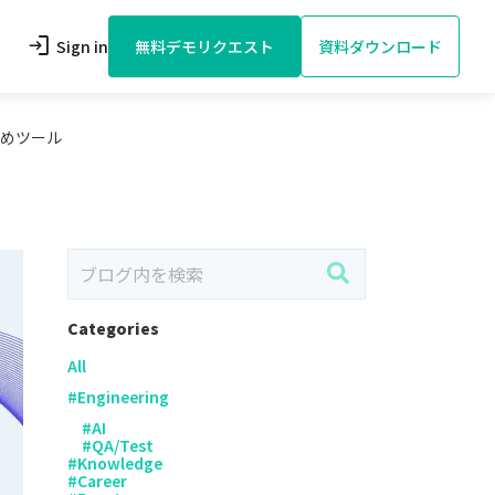
login
Sign in
無料デモリクエスト
資料ダウンロード
すめツール
Categories
All
#
Engineering
#
AI
#
QA/Test
#
Knowledge
#
Career