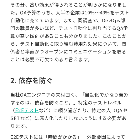
その分、高い効果が得られることが明らかになりまし
た。QA予算のうち、大半の企業は10％～49％をテスト
自動化に充てています。また、同調査で、DevOps部
門の職員が多いほど、テスト自動化に割り当てるQA予
算が高い傾向があることも分かりました。このことか
ら、テスト自動化に取り組む費用対効果について、関
係者と率直かつオープンにコミュニケーションを取る
ことは必要不可欠であると言えます。
2. 依存を防ぐ
当社QAエンジニアの末村曰く、「自動化でかなり苦労
するのは、依存を防ぐこと。」特定のテストレベル
（
E2Eテスト
など）に頼り過ぎたり、特定の人（QAや
SETなど）に属人化したりしないようにする必要があ
ります。
E2Eテストには「時間がかかる」「外部要因によって