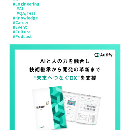
#
Engineering
#
AI
#
QA/Test
#
Knowledge
#
Career
#
Event
#
Culture
#
Podcast