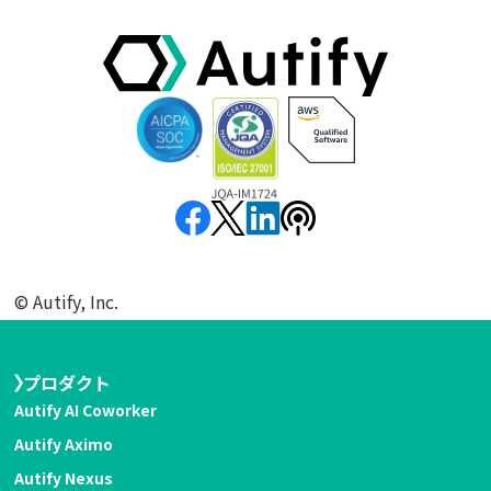
©︎ Autify, Inc.
プロダクト
Autify AI Coworker
Autify Aximo
Autify Nexus